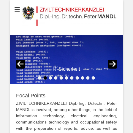
Your partner for Information Technologies, Electrotechnics,
ZIVILTECHNIKERK
Communication Technologies, Measurement Technologies, Business
and IT Law
Dipl.-Ing. Dr.techn
MANDL
IT-Sicherheit
•
•
•
•
•
•
•
•
•
•
•
Veröffentlicht am
Von
petermandl
Focal Points
ZIVILTECHNIKERKANZLEI Dipl.-Ing. Dr.techn. Peter
MANDL is involved, among other things, in the field of
information technology, electrical engineering,
communications technology and occupational safety
with the preparation of reports, advice, as well as