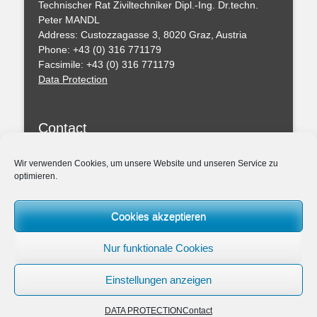
Technischer Rat Ziviltechniker Dipl.-Ing. Dr.techn.
Peter MANDL
Address: Custozzagasse 3, 8020 Graz, Austria
Phone: +43 (0) 316 771179
Facsimile: +43 (0) 316 771179
Data Protection
Contact
You can leave a message with this formular
Wir verwenden Cookies, um unsere Website und unseren Service zu
optimieren.
Professional Regulations
Federal Act of the Chartered Engineering Consultants
Cookies akzeptieren
– ZTG (BGBl. I 156/1994)
Amendmend of the ZTG 2019
Nur funktionale Cookies
Association: Chamber of the Architects and Chartered
Engineering Consultants for Styria and Carinthia
Einstellungen anzeigen
DATA PROTECTION
Contact
Copyright © 2026
ZIVILTECHNIKERKANZLEI Dipl.-Ing. Dr.techn. Peter MAND