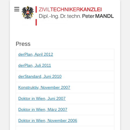
Your partner for Information Technologies, Electrotechnics,
ZIVILTECHNIKERK
Communication Technologies, Measurement Technologies, Business
and IT Law
Dipl.-Ing. Dr.techn
MANDL
Press
derPlan, April 2012
derPlan, Juli 2011
derStandard, Juni 2010
Konstruktiv, November 2007
Doktor in Wien, Juni 2007
Doktor in Wien, März 2007
Doktor in Wien, November 2006